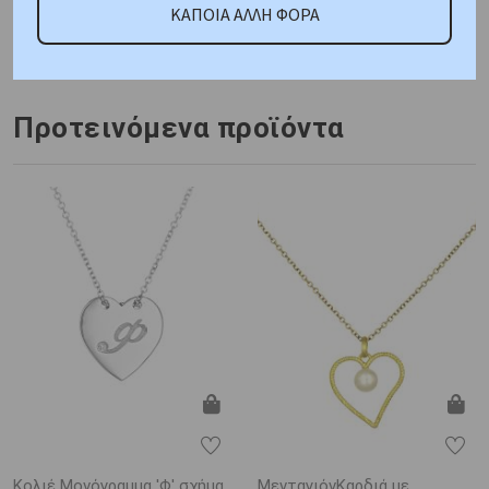
ΚΑΠΟΙΑ ΑΛΛΗ ΦΟΡΑ
Χρυσός K14
Βάρος : 1,3 gr
Διαστάσεις: Αλυσίδα:
40cm
Πιστοποίηση : Κοτσώνης
Προτεινόμενα προϊόντα
Κολιέ Μονόγραμμα 'Φ' σχήμα
ΜενταγιόνΚαρδιά με