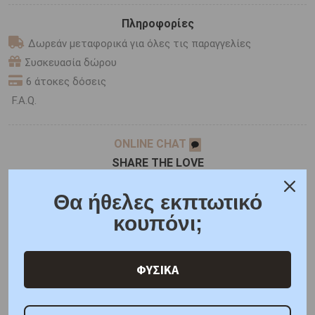
Πληροφορίες
Δωρεάν μεταφορικά για όλες τις παραγγελίες
Συσκευασία δώρου
6 άτοκες δόσεις
F.A.Q.
ONLINE CHAT
SHARE THE LOVE
Θα ήθελες εκπτωτικό
κουπόνι;
Χαρακτηριστικά
Γιατί εμάς
Ρωτήστε μας
Κριτικές
ΦΥΣΙΚΑ
ΑΠΟΣΤΟΛΗ ΣΕ 1 - 3 ΕΡΓΑΣΙΜΕΣ
Μέταλλο : Ροζ