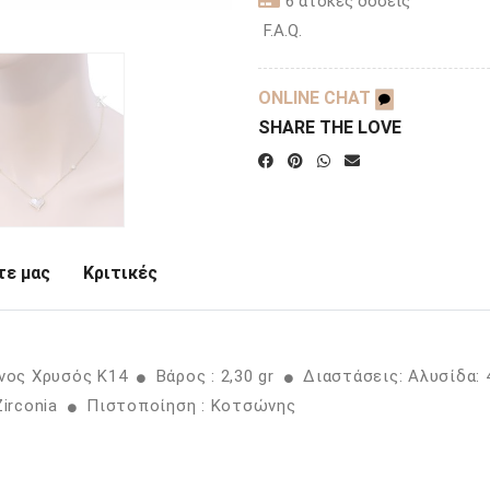
6 άτοκες δόσεις
F.A.Q.
ONLINE CHAT
SHARE THE LOVE
ε μας
Κριτικές
ινος Χρυσός K14
Βάρος : 2,30 gr
Διαστάσεις: Αλυσίδα:
Zirconia
Πιστοποίηση : Κοτσώνης