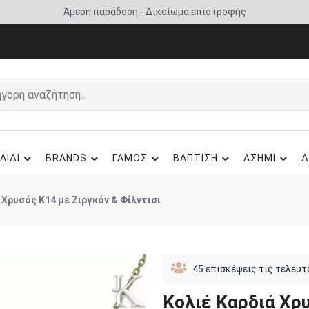
Συσκευασία δώρου -
6 άτοκες δόσεις
ΑΙΔΙ
BRANDS
ΓΑΜΟΣ
ΒΑΠΤΙΣΗ
ΑΣΗΜΙ
Δ
 Χρυσός Κ14 με Ζιργκόν & Φίλντισι
45
επισκέψεις τις τελευτ
Κολιέ Καρδιά Χρυ