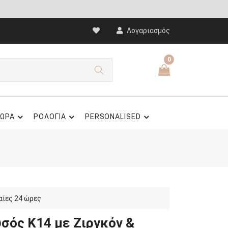
Λογαριασμός
0
ΩΡΑ
ΡΟΛΟΓΙΑ
PERSONALISED
αίες 24 ώρες
σός Κ14 με Ζιργκόν &