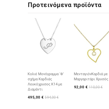
Προτεινόμενα προϊόντα
Κολιέ Μονόγραμμα 'Φ'
ΜενταγιόνΚαρδιά με
σχήμα Καρδιάς
Μαργαριτάρι Χρυσός
Λευκόχρυσος K14 με
92,00 €
110,00 €
Διαμάντι
495,00 €
594,00 €