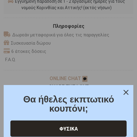
Εγγυημένη παράδοση σε 1 - 2 εργάσιμες ημέρες για τους
νομούς Κορινθίας και Αττικής! (εκτός νήσων)
Πληροφορίες
Δωρεάν μεταφορικά για όλες τις παραγγελίες
Συσκευασία δώρου
6 άτοκες δόσεις
F.A.Q.
ONLINE CHAT
SHARE THE LOVE
Θα ήθελες εκπτωτικό
κουπόνι;
Χαρακτηριστικά
Γιατί εμάς
Ρωτήστε μας
Κριτικές
ΦΥΣΙΚΑ