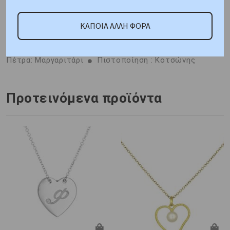
ΚΑΠΟΙΑ ΑΛΛΗ ΦΟΡΑ
ΑΠΟΣΤΟΛΗ ΣΕ 1 - 3 ΕΡΓΑΣΙΜΕΣ
Μέταλλο : Κίτρινος
Χρυσός K14
Βάρος : 1,2 gr
Διαστάσεις: Αλυσίδα:
40cm, Μοτίφ: Ύψος 9,30 mm, Πλάτος 8,30 mm
Πέτρα: Μαργαριτάρι
Πιστοποίηση : Κοτσώνης
Προτεινόμενα προϊόντα