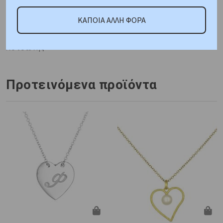
ΚΑΤΟΠΙΝ ΠΑΡΑΓΓΕΛΙΑΣ
Μέταλλο : Κίτρινος Χρυσός
ΚΑΠΟΙΑ ΑΛΛΗ ΦΟΡΑ
K14
Βάρος : 1,7 gr
Διαστάσεις: Αλυσίδα:43cm
Μοτίφ: Ύψος:12,4mm Πλάτος:14,2mm
Πιστοποίηση :
Κοτσώνης
Προτεινόμενα προϊόντα