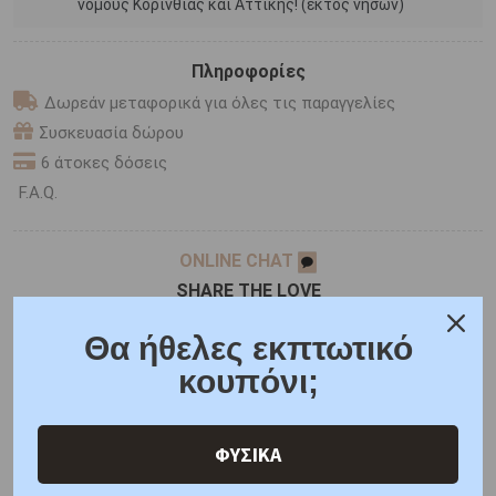
νομούς Κορινθίας και Αττικής! (εκτός νήσων)
Πληροφορίες
Δωρεάν μεταφορικά για όλες τις παραγγελίες
Συσκευασία δώρου
6 άτοκες δόσεις
F.A.Q.
ONLINE CHAT
SHARE THE LOVE
Θα ήθελες εκπτωτικό
κουπόνι;
Χαρακτηριστικά
Γιατί εμάς
Ρωτήστε μας
Κριτικές
ΦΥΣΙΚΑ