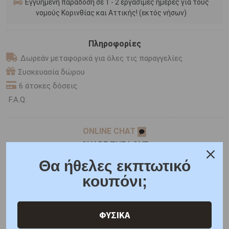
Εγγυημένη παράδοση σε 1 - 2 εργάσιμες ημέρες για τους
νομούς Κορινθίας και Αττικής! (εκτός νήσων)
Πληροφορίες
Δωρεάν μεταφορικά για όλες τις παραγγελίες
Συσκευασία δώρου
6 άτοκες δόσεις
F.A.Q.
ONLINE CHAT
SHARE THE LOVE
Θα ήθελες εκπτωτικό
κουπόνι;
Χαρακτηριστικά
Γιατί εμάς
Ρωτήστε μας
Κριτικές
ΦΥΣΙΚΑ