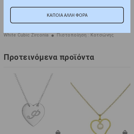
ΚΑΠΟΙΑ ΑΛΛΗ ΦΟΡΑ
ΚΑΤΟΠΙΝ ΠΑΡΑΓΓΕΛΙΑΣ
Μέταλλο : Κίτρινος Χρυσός
K14
Βάρος : 2,20 gr
Διαστάσεις: Αλυσίδα: 40 cm,
Μοτίφ: Ύψος 18,20 mm, Πλάτος 17,20 mm
Πέτρα:
White Cubic Zirconia
Πιστοποίηση : Κοτσώνης
Προτεινόμενα προϊόντα