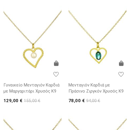
Γυναικείο Μενταγιόν Καρδιά
Μενταγιόν Καρδιά με
με Μαργαριτάρι Χρυσός K9
Πράσινο Ζιργκόν Χρυσός K9
129,00 €
78,00 €
155,00 €
94,00 €