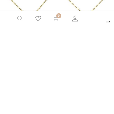
0
Μενταγιόν Καρδιά με Μπλε
Μενταγιόν Καρδιά με Ροζ
Ζιργκόν Χρυσός K9
Ζιργκόν Χρυσός K9
64,00 €
90,00 €
77,00 €
108,00 €
Newsletter
Ο λογαριασμός μου
Χρήσιμοι Σύνδεσμοι