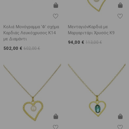
Κολιέ Μονόγραμμα 'Φ' σχήμα
ΜενταγιόνΚαρδιά με
Καρδιάς Λευκόχρυσος K14
Μαργαριτάρι Χρυσός K9
με Διαμάντι
94,00 €
113,00 €
502,00 €
602,00 €