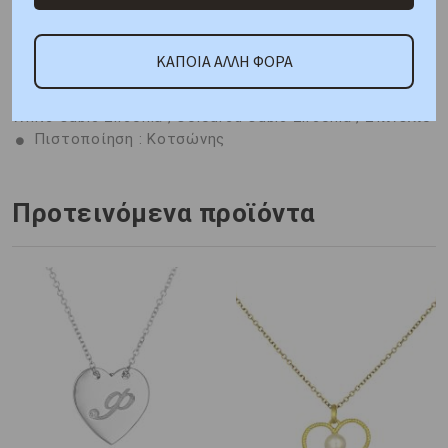
ΚΑΤΟΠΙΝ ΠΑΡΑΓΓΕΛΙΑΣ
Μέταλλο : Ροζ Χρυσός K9
ΚΑΠΟΙΑ ΑΛΛΗ ΦΟΡΑ
Βάρος : 2,80 gr
Διαστάσεις: Αλυσίδα: 45cm,
Μοτίφ: Ύψος 14,48mm, Πλάτος 12,80mm
Πέτρες:
White Cubic Zirconia , Coloured Cubic Zirconia , Σπινέλιο
Πιστοποίηση : Κοτσώνης
Προτεινόμενα προϊόντα