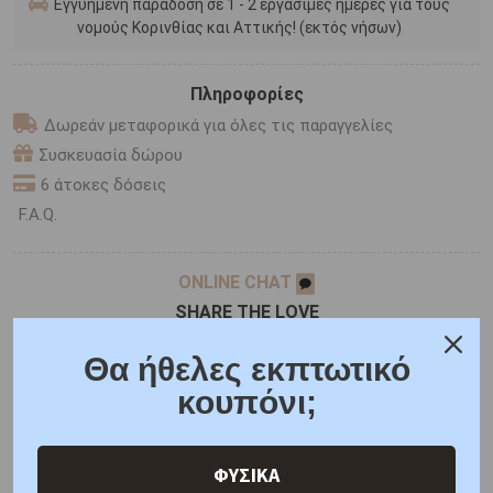
Εγγυημένη παράδοση σε 1 - 2 εργάσιμες ημέρες για τους
νομούς Κορινθίας και Αττικής! (εκτός νήσων)
Πληροφορίες
Δωρεάν μεταφορικά για όλες τις παραγγελίες
Συσκευασία δώρου
6 άτοκες δόσεις
F.A.Q.
ONLINE CHAT
SHARE THE LOVE
Θα ήθελες εκπτωτικό
κουπόνι;
Χαρακτηριστικά
Γιατί εμάς
Ρωτήστε μας
Κριτικές
ΦΥΣΙΚΑ