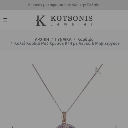
Άμεση παράδοση - Δικαίωμα επιστροφής
ΑΡΧΙΚΗ
ΓΥΝΑΙΚΑ
Καρδιές
Κολιέ Καρδιά Ροζ Χρυσός Κ14 με Λευκά & Μοβ Ζιργκον