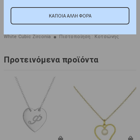
ΚΑΠΟΙΑ ΑΛΛΗ ΦΟΡΑ
ΚΑΤΟΠΙΝ ΠΑΡΑΓΓΕΛΙΑΣ
Μέταλλο : Λευκόχρυσος K9
Βάρος : 1,40 gr
Διαστάσεις: Αλυσίδα: 40cm,
Μοτίφ: Ύψος 17,10 mm, Πλάτος 12,60 mm
Πέτρα:
White Cubic Zirconia
Πιστοποίηση : Κοτσώνης
Προτεινόμενα προϊόντα