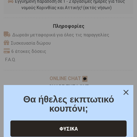
Εγγυημένη παράδοση σε 1 - 2 εργάσιμες ημέρες για τους
νομούς Κορινθίας και Αττικής! (εκτός νήσων)
Πληροφορίες
Δωρεάν μεταφορικά για όλες τις παραγγελίες
Συσκευασία δώρου
6 άτοκες δόσεις
F.A.Q.
ONLINE CHAT
SHARE THE LOVE
Θα ήθελες εκπτωτικό
κουπόνι;
Χαρακτηριστικά
Γιατί εμάς
Ρωτήστε μας
Κριτικές
ΦΥΣΙΚΑ