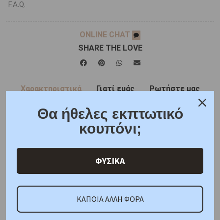
F.A.Q.
ONLINE CHAT
SHARE THE LOVE
Χαρακτηριστικά
Γιατί εμάς
Ρωτήστε μας
Θα ήθελες εκπτωτικό
Κριτικές
κουπόνι;
ΚΑΤΟΠΙΝ ΠΑΡΑΓΓΕΛΙΑΣ
Μέταλλο : Λευκόχρυσος
ΦΥΣΙΚΑ
K14
Βάρος : 1,5 gr
Διαστάσεις: Αλυσίδα : 40 cm
Μοτίφ : Ύψος : 13,80 mm Πλάτος : 7,50 mm
Πιστοποίηση : Κοτσώνης
ΚΑΠΟΙΑ ΑΛΛΗ ΦΟΡΑ