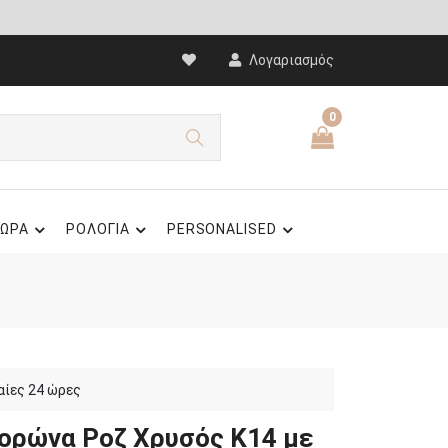
Λογαριασμός
0
ΩΡΑ
ΡΟΛΟΓΙΑ
PERSONALISED
αίες 24 ώρες
Κορώνα Ροζ Χρυσός Κ14 με