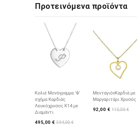
Προτεινόμενα προϊόντα
Κολιέ Μονόγραμμα 'Φ'
ΜενταγιόνΚαρδιά με
σχήμα Καρδιάς
Μαργαριτάρι Χρυσός
Λευκόχρυσος K14 με
92,00 €
110,00 €
Διαμάντι
495,00 €
594,00 €