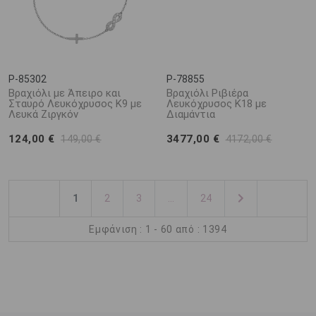
P-85302
P-78855
Βραχιόλι με Άπειρο και
Βραχιόλι Ριβιέρα
Σταυρό Λευκόχρυσος K9 με
Λευκόχρυσος Κ18 με
Λευκά Ζιργκόν
Διαμάντια
124,00 €
3477,00 €
149,00 €
4172,00 €
1
2
3
...
24
Εμφάνιση : 1 - 60 από : 1394