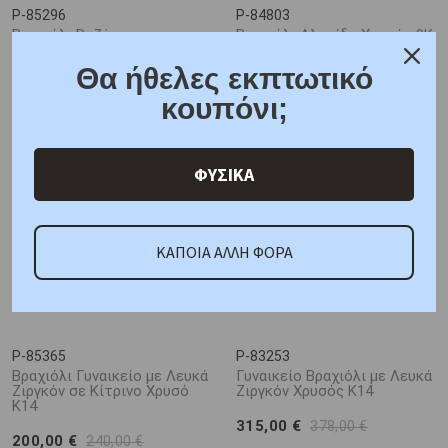
P-85296
P-84803
Βραχιόλι Ροζέτα με
Βραχιόλι Αλυσίδα Χρυσός 9Κ
Μαργαριτάρι & Λευκά
Ζιργκόν Χρυσός K9
151,00 €
Θα ήθελες εκπτωτικό
181,00 €
149,00 €
179,00 €
κουπόνι;
ΦΥΣΙΚΑ
ΚΑΠΟΙΑ ΑΛΛΗ ΦΟΡΑ
P-85365
P-83253
Βραχιόλι Γυναικείο με Λευκά
Γυναικείο Βραχιόλι με Λευκά
Ζιργκόν σε Κίτρινο Χρυσό
Ζιργκόν Χρυσός K14
Κ14
315,00 €
378,00 €
200,00 €
240,00 €