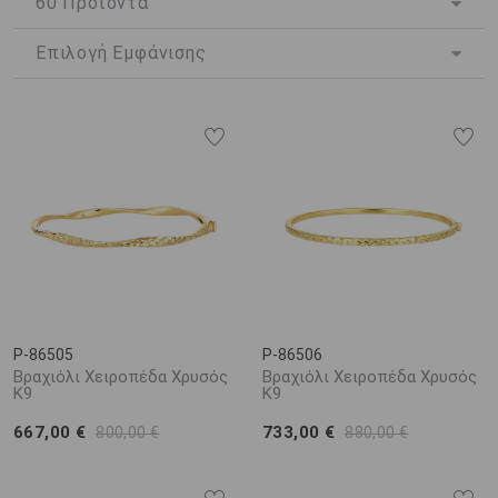
κομψότητα, μέχρι εντυπωσιακά βραχιόλια με διαμάντια,
ρουμπίνια, σμαράγδια και πληθώρα άλλων πολύτιμων και
ημιπολύτιμων λίθων, κάθε κόσμημα είναι σχεδιασμένο για να
απογειώνει την εμφάνισή σας. Ο λευκόχρυσος, με τη μοντέρνα
και πολυτελή του όψη, ταιριάζει με όλα τα στυλ και φοριέται
άνετα τόσο στην καθημερινότητα όσο και σε επίσημες
εμφανίσεις.
Όλα μας τα προϊόντα αποστέλλονται
δωρεάν σε πολυτελή
συσκευασία δώρου
και συνοδεύονται από
γραπτή εγγύηση που
πιστοποιεί τα υλικά
που χρησιμοποιήθηκαν. Παρέχουμε επίσης
εγγυημένη παράδοση σε 1 - 2 εργάσιμες ημέρες για τους νομούς
Κορινθίας και Αττικής (εκτός νήσων) και σας δίνουμε
τη δυνατότητα πληρωμής σε
6 άτοκες δόσεις
.
P-86505
P-86506
Βραχιόλι Χειροπέδα Χρυσός
Βραχιόλι Χειροπέδα Χρυσός
Κ9
Κ9
667,00 €
733,00 €
800,00 €
880,00 €