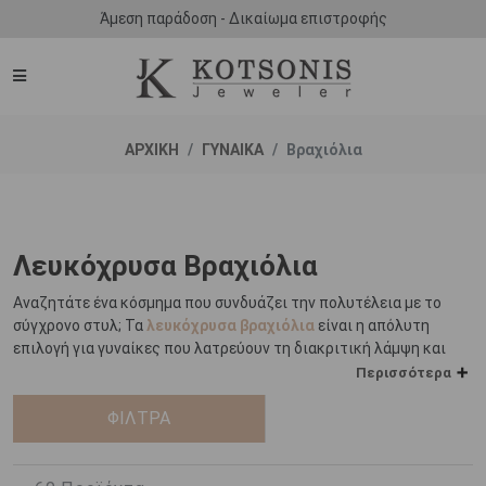
Άμεση παράδοση - Δικαίωμα επιστροφής
ΑΡΧΙΚΗ
ΓΥΝΑΙΚΑ
Βραχιόλια
Λευκόχρυσα Βραχιόλια
Αναζητάτε ένα κόσμημα που συνδυάζει την πολυτέλεια με το
σύγχρονο στυλ; Τα
λευκόχρυσα βραχιόλια
είναι η απόλυτη
επιλογή για γυναίκες που λατρεύουν τη διακριτική λάμψη και
την κομψότητα. Στο ΚΟΣΜΗΜΑ ΚΟΤΣΩΝΗΣ, θα βρείτε μια
Περισσότερα
προσεκτικά επιλεγμένη συλλογή από λευκόχρυσα βραχιόλια σε
minimal, μοντέρνα αλλά και κλασικά σχέδια, ιδανικά για κάθε
ΦΙΛΤΡΑ
περίσταση.
Από λεπτεπίλεπτες αλυσίδες που χαρίζουν διακριτική