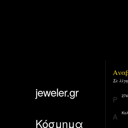
Αναβ
Σε λίγη
jeweler.gr
274
P
Κολ
A
Κόσμημα