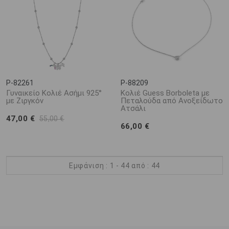
P-82261
P-88209
Γυναικείο Κολιέ Ασήμι 925°
Κολιέ Guess Borboleta με
με Ζιργκόν
Πεταλούδα από Ανοξείδωτο
Ατσάλι
47,00 €
55,00 €
66,00 €
Εμφάνιση : 1 - 44 από : 44