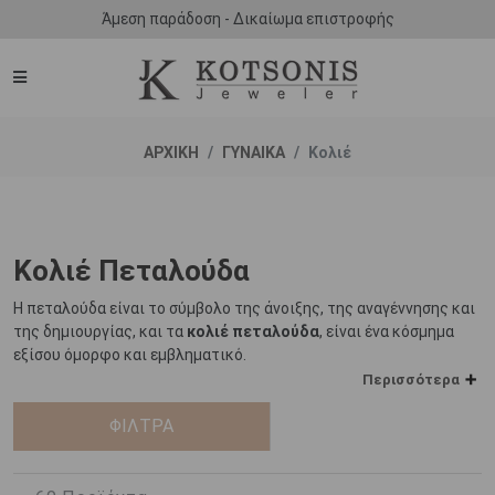
Άμεση παράδοση - Δικαίωμα επιστροφής
ΑΡΧΙΚΗ
ΓΥΝΑΙΚΑ
Κολιέ
Κολιέ Πεταλούδα
Η πεταλούδα είναι το σύμβολο της άνοιξης, της αναγέννησης και
της δημιουργίας, και τα
κολιέ πεταλούδα
, είναι ένα κόσμημα
εξίσου όμορφο και εμβληματικό.
Περισσότερα
Από την αρχαιότητα, η πεταλούδα γοήτευε τους ανθρώπους
χάρη στο θαυμαστό τρόπο της δημιουργίας της, μια διαδικασία η
ΦΙΛΤΡΑ
οποία μεταμορφώνει μια μικροσκοπική κάμπια σε ένα
πολύχρωμο και μαγευτικό πλάσμα. Σε πολλές κουλτούρες, η
πεταλούδα αποτελούσε σύμβολο ευδαιμονίας και καλής τύχης,