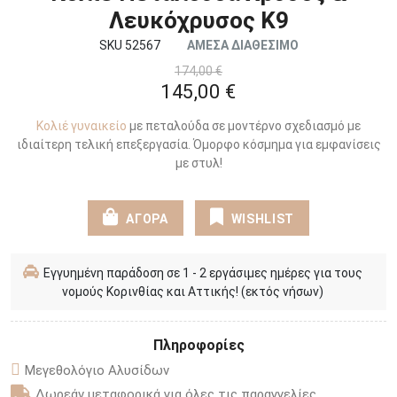
Λευκόχρυσος Κ9
SKU 52567
ΑΜΕΣΑ ΔΙΑΘΕΣΙΜΟ
174,00 €
145,00 €
Κολιέ γυναικείο
με πεταλούδα σε μοντέρνο σχεδιασμό με
ιδιαίτερη τελική επεξεργασία. Όμορφο κόσμημα για εμφανίσεις
με στυλ!
ΑΓΟΡΑ
WISHLIST
Εγγυημένη παράδοση σε 1 - 2 εργάσιμες ημέρες για τους
νομούς Κορινθίας και Αττικής! (εκτός νήσων)
Πληροφορίες
Μεγεθολόγιο Αλυσίδων
Δωρεάν μεταφορικά για όλες τις παραγγελίες