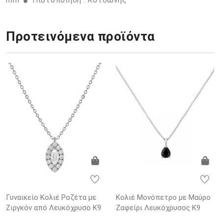
mm
Πιστοποίηση : Κοτσώνης
Προτεινόμενα προϊόντα
Γυναικείο Κολιέ Ροζέτα με
Κολιέ Μονόπετρο με Μαύρο
Ζιργκόν από Λευκόχρυσο K9
Ζαφείρι Λευκόχρυσος K9