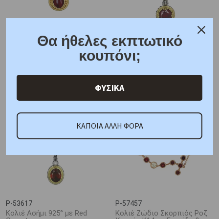
Θα ήθελες εκπτωτικό
P-46029
P-39498
Κολιέ Χρυσός Κ18 με
Γυναικείο Κολιέ Ασήμι 925°
κουπόνι;
Γρανάδα & Διαμάντι
με Κίτρινο Επιχρύσωμα &
Γρανάδα
1071,00 €
1285,00 €
55,00 €
65,00 €
ΦΥΣΙΚΑ
ΚΑΠΟΙΑ ΑΛΛΗ ΦΟΡΑ
P-53617
P-57457
Κολιέ Ασήμι 925° με Red
Κολιέ Ζώδιο Σκορπιός Ροζ