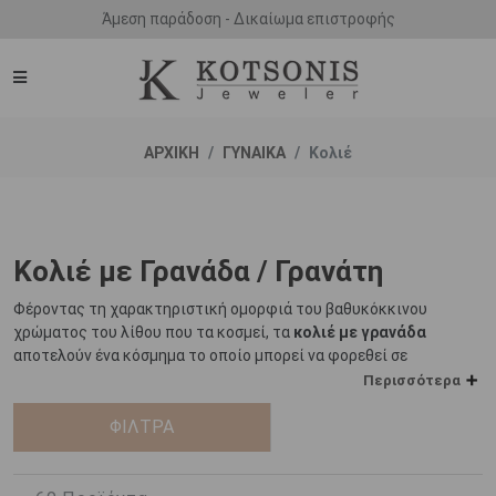
Άμεση παράδοση - Δικαίωμα επιστροφής
ΑΡΧΙΚΗ
ΓΥΝΑΙΚΑ
Κολιέ
Κολιέ με Γρανάδα / Γρανάτη
Φέροντας τη χαρακτηριστική ομορφιά του βαθυκόκκινου
χρώματος του λίθου που τα κοσμεί, τα
κολιέ με γρανάδα
αποτελούν ένα κόσμημα το οποίο μπορεί να φορεθεί σε
οποιαδήποτε περίσταση κάθε στιγμή της ημέρας.
Περισσότερα
Η
γρανάδα
ή
γρανάτης
ΦΙΛΤΡΑ
αποτελεί έναν πολύτιμο λίθο που
ξεχωρίζει χάρη στην έντονη και μαγευτική απόχρωσή του, ο
οποίος οφείλεται στην πρόσμιξη ασβεστίου σιδήρου ή αβεστίου
αλουμινίου ή ασβεστίου χρωμίου στο πυριτικό πέτρωμα,