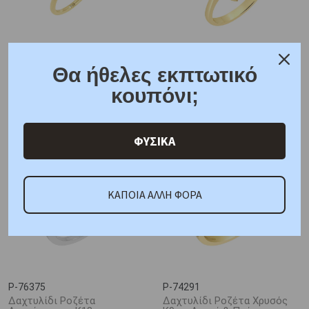
P-78551
P-80877
Θα ήθελες εκπτωτικό
Δαχτυλίδι με Διαμάντια &
Δαχτυλίδι με Treated
Σμαράγδια Χρυσός Κ18
Σμαράγδι Χρυσός K18
κουπόνι;
882,00 €
1664,00 €
1058,00 €
1997,00 €
ΦΥΣΙΚΑ
ΚΑΠΟΙΑ ΑΛΛΗ ΦΟΡΑ
P-76375
P-74291
Δαχτυλίδι Ροζέτα
Δαχτυλίδι Ροζέτα Χρυσός