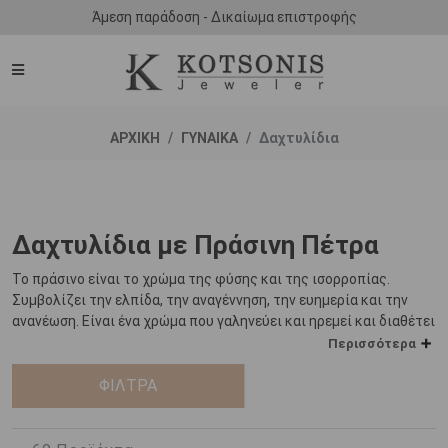
Άμεση παράδοση - Δικαίωμα επιστροφής
ΑΡΧΙΚΗ
ΓΥΝΑΙΚΑ
Δαχτυλίδια
Δαχτυλίδια με Πράσινη Πέτρα
Το πράσινο είναι το χρώμα της φύσης και της ισορροπίας.
Συμβολίζει την ελπίδα, την αναγέννηση, την ευημερία και την
ανανέωση. Είναι ένα χρώμα που γαληνεύει και ηρεμεί και διαθέτει
μια ιδιαίτερα κατευναστική ιδιότητα, καθώς φέρνει μια
Περισσότερα
δυναμική ισορροπία ανάμεσα στο κίτρινο και το μπλε.
ΦΙΛΤΡΑ
Τα
δαχτυλίδια με πράσινη πέτρα
, είναι δημιουργίες που
κοσμούνται από λίθους που εδώ και χιλιάδες χρόνια έχουν
λατρευτεί για το κάλος και τη μαγευτική τους αύρα. Το