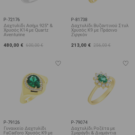
P-72176
P-81738
Δαχτυλίδι Ασήμι 925° &
Δαχτυλίδι Βυζαντινού Στυλ
Χρυσός Κ14 με Quartz
Χρυσός K9 με Πράσινο
Aventurine
Ζιργκόν
480,00 €
213,00 €
600,00 €
256,00 €
P-79126
P-79074
Γυναικείο Δαχτυλίδι
Δαχτυλίδι Ροζέτα με
FaCad’oro Χρυσός Κ9 με
Σμαράγδι & Διαμάντια