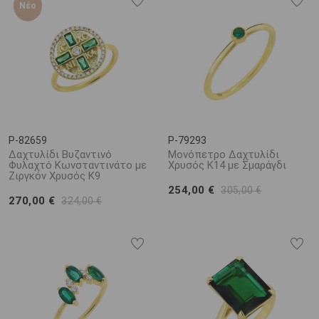
Νέο
P-82659
P-79293
Δαχτυλίδι Βυζαντινό
Μονόπετρο Δαχτυλίδι
Φυλαχτό Κωνσταντινάτο με
Χρυσός K14 με Σμαράγδι
Ζιργκόν Χρυσός K9
254,00 €
305,00 €
270,00 €
324,00 €