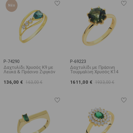
Νέο
P-74290
P-69223
Δαχτυλίδι Χρυσός Κ9 με
Δαχτυλίδι με Πράσινη
Λευκά & Πράσινο Ζιργκόν
Τουρμαλίνη Χρυσός Κ14
136,00 €
1611,00 €
163,00 €
1933,00 €