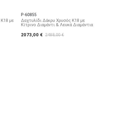
P-60855
 Κ18 με
Δαχτυλίδι Δάκρυ Χρυσός Κ18 με
Κίτρινο Διαμάντι & Λευκά Διαμάντια
2073,00 €
2488,00 €