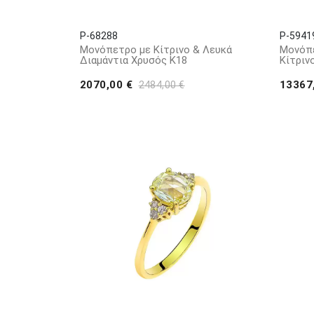
P-68288
P-5941
Μονόπετρο με Κίτρινο & Λευκά
Μονόπε
Διαμάντια Χρυσός Κ18
Κίτριν
2070,00 €
13367
2484,00 €