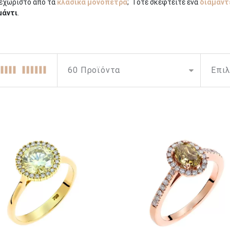
ξεχωριστό από τα
κλασικά μονόπετρα
; Τότε σκεφτείτε ένα
διαμαντ
μάντι
.
το κίτρινο διαμάντι συμβολίζει την ελπίδα και την αισιοδοξία. Αποπ
ίτε ότι μόνο 1 στα 10.000 καράτια που βγαίνουν από τη γη έχει φυσι
 θαυμασμού όλων όσων το αντικρίζουν. Δεν περνά ποτέ απαρατήρητο!
ι την καρδιά σας και… δεν θέλετε με τίποτα να το απαρνηθείτε; Αλλ
ς επιλογές!
α λευκά με τα κίτρινα διαμάντια, σ’ ένα παιχνίδι μαγευτικών συνδυα
λίδι με κίτρινο διαμάντι σε σχήμα δάκρυ
ή αυτή τη
ροζέτα με κίτρ
 θα βρείτε στη συλλογή μας εναρμονίζουν άψογα το κίτρινο με τα λε
ων ονείρων σας!