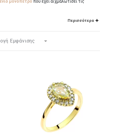
ένιο μονόπετρο
που έχει αιχμαλωτίσει τις
νέει τη ζεστασιά μιας ηλιόλουστης μέρας. Και
Περισσότερα
κό κίτρινο χρώμα! Ακαταμάχητα εντυπωσιακό, το
ά ταυτόχρονα η ιδέα του διαφορετικού κυριαρχεί
σμών και αντιθέσεων.
ινι και λευκά διαμάντια σε ροζ χρυσό
;
υκά διαμάντια.