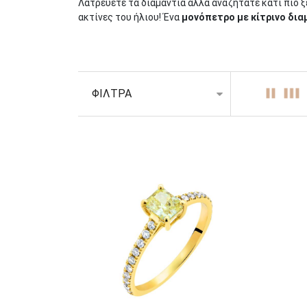
Λατρεύετε τα διαμάντια αλλά αναζητάτε κάτι πιο 
ακτίνες του ήλιου! Ένα
μονόπετρο με κίτρινο δια
Όπως το χρώμα του που είναι ζωηρό και χαρούμενο, 
υπόσχεται την αιώνια αγάπη.
Είναι πιο σπάνιο από το λευκό διαμάντι, φανταστε
ΦΙΛΤΡΑ
κίτρινο διαμάντι τραβά σαν μαγνήτης τα βλέμματα
Μήπως όμως, το λευκό διαμάντι έχει ήδη κατακτήσε
στο μυαλό σας; Είστε τυχεροί, γιατί έχετε θαυμάσιε
Εξερευνήστε τα μονόπετρα που παντρεύουν τέλεια τ
Αλήθεια, γίνεται να μην ερωτευτείτε αυτό το
δαχτυ
Αυτά, καθώς και άλλα
διαμαντένια μονόπετρα
που
Συγχαρητήρια! Μόλις ανακαλύψατε το μονόπετρο τ