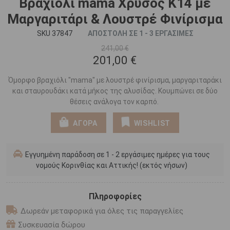
Βραχιόλι mama Χρυσός Κ14 με
Μαργαριτάρι & Λουστρέ Φινίρισμα
SKU 37847
ΑΠΟΣΤΟΛΗ ΣΕ 1 - 3 ΕΡΓΑΣΙΜΕΣ
241,00 €
201,00 €
Όμορφο βραχιόλι "mama" με λουστρέ φινίρισμα, μαργαριταράκι
και σταυρουδάκι κατά μήκος της αλυσίδας. Κουμπώνει σε δύο
θέσεις ανάλογα τον καρπό.
ΑΓΟΡΑ
WISHLIST
Εγγυημένη παράδοση σε 1 - 2 εργάσιμες ημέρες για τους
νομούς Κορινθίας και Αττικής! (εκτός νήσων)
Πληροφορίες
Δωρεάν μεταφορικά για όλες τις παραγγελίες
Συσκευασία δώρου