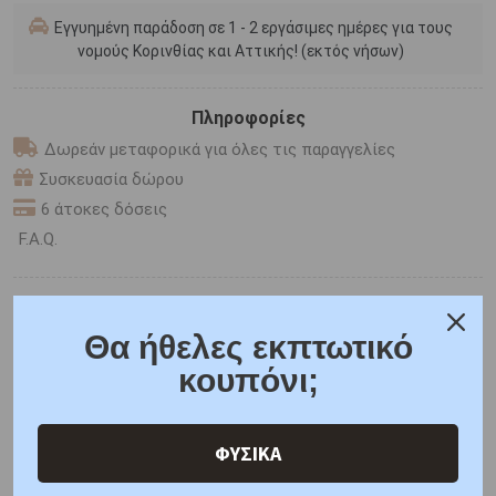
Εγγυημένη παράδοση σε 1 - 2 εργάσιμες ημέρες για τους
νομούς Κορινθίας και Αττικής! (εκτός νήσων)
Πληροφορίες
Δωρεάν μεταφορικά για όλες τις παραγγελίες
Συσκευασία δώρου
6 άτοκες δόσεις
F.A.Q.
ONLINE CHAT
SHARE THE LOVE
Θα ήθελες εκπτωτικό
κουπόνι;
Χαρακτηριστικά
Γιατί εμάς
Ρωτήστε μας
ΦΥΣΙΚΑ
Κριτικές