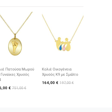
λιέ Πατούσα Μωρού
Κολιέ Οικογένεια
 Γυναίκες Χρυσός
Χρυσός Κ9 με Σμάλτο
4
164,00 €
197,00 €
6,00 €
751,00 €