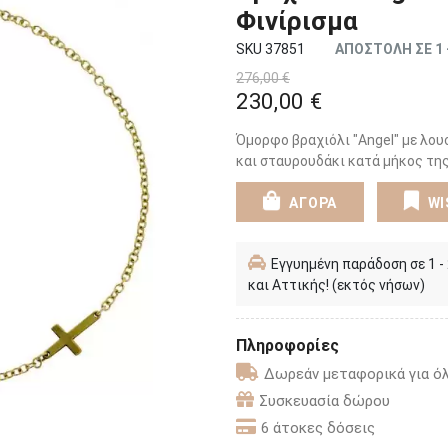
Φινίρισμα
SKU 37851
ΑΠΟΣΤΟΛΗ ΣΕ 1 
276,00 €
230,00 €
Όμορφο βραχιόλι "Angel" με λο
και σταυρουδάκι κατά μήκος της
ΑΓΟΡΑ
WI
Εγγυημένη παράδοση σε 1 -
και Αττικής! (εκτός νήσων)
Πληροφορίες
Δωρεάν μεταφορικά για όλ
Συσκευασία δώρου
6 άτοκες δόσεις