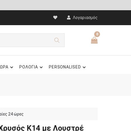
Λογαριασμός
0
ΩΡΑ
ΡΟΛΟΓΙΑ
PERSONALISED
αίες 24 ώρες
 Χρυσός Κ14 με Λουστρέ