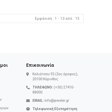
Εμφάνιση : 1 - 13 από : 13
σμοι
Επικοινωνία
Κολιάτσου 55 (3ος όροφος),
20100 Κόρινθος
ΤΗΛΕΦΩΝΟ:
(+30) 27410-
88000
ν
EMAIL:
info@jeweler.gr
ογιών
Τηλεφωνική Εξυπηρέτηση