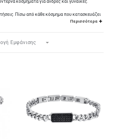
οντέρνα κοσμήματα για άνδρες και γυναίκες.
αιτήσεις. Πίσω από κάθε κόσμημα που κατασκευάζει
μα συλλογών της, στοχεύει να ικανοποιήσει
Περισσότερα
.
ή της εταιρείας και τη διαφοροποιούν από την
όνειρα μπορούν να γίνουν πραγματικά, θέτονται
ca Barra επιδιώκει να είναι παρούσα στις
ούν.
 κάποιο τρόπο την υπογραφή της στο χώρο του
ι μια γνήσια ζωντάνια που κάνει όλες τις
αι καινοτομιών. Μια βασική επιδίωξη της
ς αλλά και της χρήσης τεχνολογιών αιχμής.
ή άλλα πολύτιμα μέταλλα, χωρίς νικέλιο ή
ρυστάλλους και μαργαριτάρια, ενώ η συλλογή