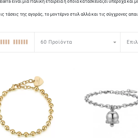
arra είναι μια Ιταλική εταιρεία η οποία κατασκευάζει υπέροχα και μ
ις τάσεις της αγοράς, το μοντέρνο στυλ αλλά και τις σύγχρονες απ
άρχει μια άρτια ισορροπία μεταξύ ποιότητας και τιμής. Η μεγάλη γκά
 διαρκώς την ποικιλία της αλλά και το κοινό στο οποίο απευθύνεται
ναι τα τρία κύρια χαρακτηριστικά που ταυτίζονται πλήρως με τη δομ
ινητήριο δύναμη στον κόσμο της Luca Barra, καθώς χάρη σε αυτή τα 
την ανάγκη για πρόοδο και καινοτομία.
ιγμένη στο μέλλον. Με όραμα και συνεχή επιθυμία για βελτίωση, η Lu
α που οι σύγχρονες γυναίκες και άνδρες θα λατρεύουν να χρησιμοποι
ρείας είναι και αυτό που την κάνει να ξεχωρίζει και αποτελεί κατά
της διαφάνειας προς τους πελάτες και τους συνεργάτες της και είνα
ς.
 στην Ιταλία, με προσοχή στην λεπτομέρεια, χρήση άριστων υλικών κ
πρωτοποριακών σχεδίων, της ποιοτικής υπεροχής των κοσμημάτων τη
σμένα από το καλύτερης ποιότητας υποαλλεργικό ανοξείδωτο ατσάλι 
τωμένα. Ορισμένα είναι εμπλουτισμένα με φυσικούς ή συνθετικούς κ