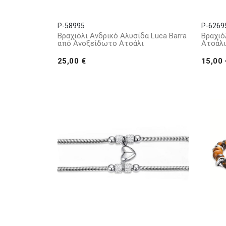
Melitea Gioielli αποτελείται από ατόφιο ασήμι 925 κ
P-58995
P-6269
Βραχιόλι Ανδρικό Αλυσίδα Luca Barra
Βραχιό
από Ανοξείδωτο Ατσάλι
Ατσάλι
25,00 €
15,00 