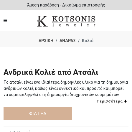
Άμεση παράδοση - Δικαίωμα επιστροφής
ΑΡΧΙΚΗ
ΑΝΔΡΑΣ
Κολιέ
Ανδρικά Κολιέ από Ατσάλι
Το ατσάλι είναι ένα ιδιαίτερα δημοφιλές υλικό για τη δημιουργία
ανδρικών κολιέ, καθώς είναι ανθεκτικό και προσιτό και μπορεί
να συμπεριληφθεί στη δημιουργία διαχρονικών κοσμημάτων.
Περισσότερα
Από τα
ανδρικά κοσμήματα
, τα κολιέ από κάποιους θεωρούνται
ίσως από τα πιο ιδιαίτερα στη χρήση τους, αλλά στην
ΦΙΛΤΡΑ
πραγματικότητα υπάρχουν μερικές λεπτομέρειες που αρκεί
κάποιος να παρατηρήσει ώστε να επιλέξει το ιδανικό, όπως το
μήκος και τον τύπο του κοσμήματος. Αν τα δύο χαρακτηριστικά