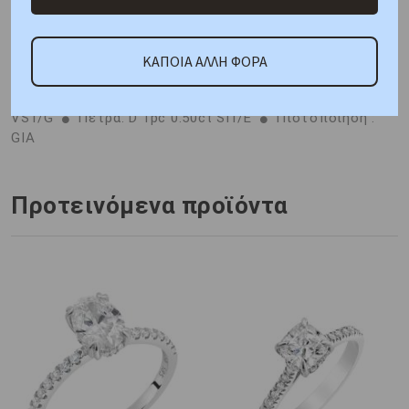
ΚΑΠΟΙΑ ΑΛΛΗ ΦΟΡΑ
ΚΑΤΟΠΙΝ ΠΑΡΑΓΓΕΛΙΑΣ
Μέταλλο : Κίτρινος Χρυσός
K18
Βάρος : 3,50 gr
Πέτρα: Διαμάντι D 2pc 0.16ct
VS1/G
Πέτρα: D 1pc 0.50ct SI1/E
Πιστοποίηση :
GIA
Προτεινόμενα προϊόντα