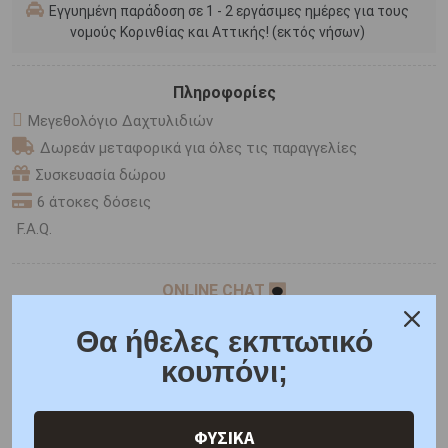
Εγγυημένη παράδοση σε 1 - 2 εργάσιμες ημέρες για τους
νομούς Κορινθίας και Αττικής! (εκτός νήσων)
Πληροφορίες
Μεγεθολόγιο Δαχτυλιδιών
Δωρεάν μεταφορικά για όλες τις παραγγελίες
Συσκευασία δώρου
6 άτοκες δόσεις
F.A.Q.
ONLINE CHAT
SHARE THE LOVE
Θα ήθελες εκπτωτικό
κουπόνι;
Χαρακτηριστικά
Γιατί εμάς
Ρωτήστε μας
ΦΥΣΙΚΑ
Κριτικές