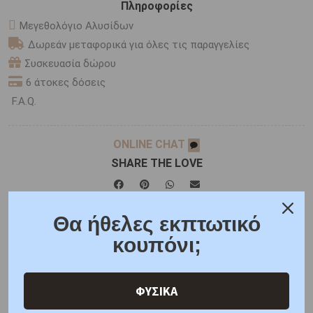
Πληροφορίες
Μεγεθολόγιο Αλυσίδων
Δωρεάν μεταφορικά για όλες τις παραγγελίες
Συσκευασία δώρου
6 άτοκες δόσεις
F.A.Q.
ONLINE CHAT
SHARE THE LOVE
Θα ήθελες εκπτωτικό
Χαρακτηριστικά
Γιατί εμάς
Ρωτήστε μας
κουπόνι;
Κριτικές
ΦΥΣΙΚΑ