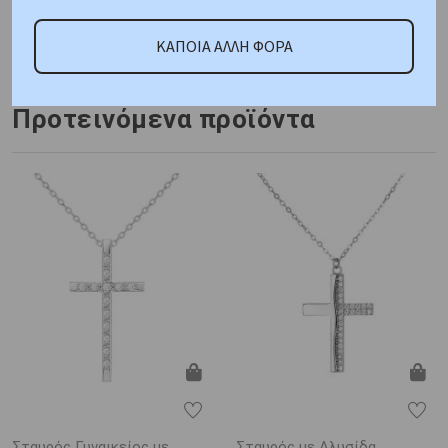
ΚΑΤΟΠΙΝ ΠΑΡΑΓΓΕΛΙΑΣ
Μέταλλο : Λευκόχρυσος
K14
Φινίρισμα : Λουστρέ
Βάρος : 0,8 gr
ΚΑΠΟΙΑ ΑΛΛΗ ΦΟΡΑ
Πιστοποίηση : Κοτσώνης
Προτεινόμενα προϊόντα
Σταυρός Γυναικείος με
Σταυρός με Αλυσίδα