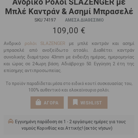
Ανδρικό Ρολόι SLAZENGER με
Μπλέ Καντράν & Ασημί Μπρασελέ
SKU 74197
ΑΜΕΣΑ ΔΙΑΘΕΣΙΜΟ
109,00 €
Ανδρικό
ρολόι SLAZENGER
με μπλέ καντράν και ασημί
μπρασελέ από ανοξείδωτο ατσάλι. Διαθέτει καντράν
συνολικής διαμέτρου 43mm με ένδειξη ημέρας, ημερομηνίας
και ώρας σε 24ωρη βάση. Αδιάβροχο 50. Εγγύηση 2 έτη της
επίσημης αντιπροσωπείας.
Το προϊόν παραδίδεται μέσα στο ειδικό κουτί συσκευασίας του,
100% αυθεντικό και ολοκαίνουριο ρολόι.
ΑΓΟΡΑ
WISHLIST
Εγγυημένη παράδοση σε 1 - 2 εργάσιμες ημέρες για τους
νομούς Κορινθίας και Αττικής! (εκτός νήσων)