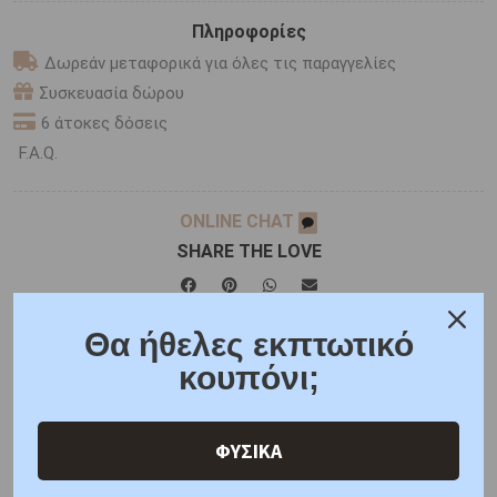
Πληροφορίες
Δωρεάν μεταφορικά για όλες τις παραγγελίες
Συσκευασία δώρου
6 άτοκες δόσεις
F.A.Q.
ONLINE CHAT
SHARE THE LOVE
Θα ήθελες εκπτωτικό
Χαρακτηριστικά
Χαρακτηριστικά Ρολογιών
κουπόνι;
Γιατί εμάς
Ρωτήστε μας
Κριτικές
ΦΥΣΙΚΑ
ΑΜΕΣΑ ΔΙΑΘΕΣΙΜΟ