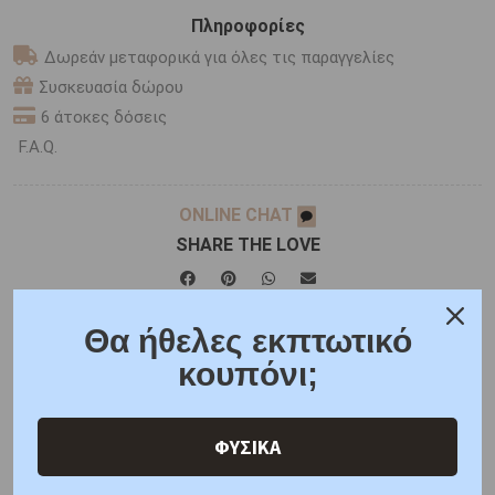
Πληροφορίες
Δωρεάν μεταφορικά για όλες τις παραγγελίες
Συσκευασία δώρου
6 άτοκες δόσεις
F.A.Q.
ONLINE CHAT
SHARE THE LOVE
Θα ήθελες εκπτωτικό
Χαρακτηριστικά
Χαρακτηριστικά Ρολογιών
κουπόνι;
Γιατί εμάς
Ρωτήστε μας
Κριτικές
ΦΥΣΙΚΑ
ΑΜΕΣΑ ΔΙΑΘΕΣΙΜΟ