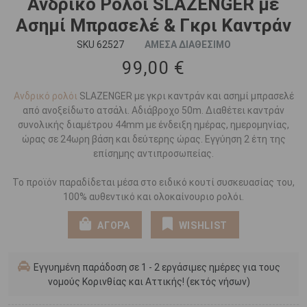
Ανδρικό Ρολόι SLAZENGER με
Ασημί Μπρασελέ & Γκρι Καντράν
SKU 62527
ΑΜΕΣΑ ΔΙΑΘΕΣΙΜΟ
99,00 €
Ανδρικό ρολόι
SLAZENGER με γκρι καντράν και ασημί μπρασελέ
από ανοξείδωτο ατσάλι. Αδιάβροχο 50m. Διαθέτει καντράν
συνολικής διαμέτρου 44mm με ένδειξη ημέρας, ημερομηνίας,
ώρας σε 24ωρη βάση και δεύτερης ώρας. Εγγύηση 2 έτη της
επίσημης αντιπροσωπείας.
Το προϊόν παραδίδεται μέσα στο ειδικό κουτί συσκευασίας του,
100% αυθεντικό και ολοκαίνουριο ρολόι.
ΑΓΟΡΑ
WISHLIST
Εγγυημένη παράδοση σε 1 - 2 εργάσιμες ημέρες για τους
νομούς Κορινθίας και Αττικής! (εκτός νήσων)