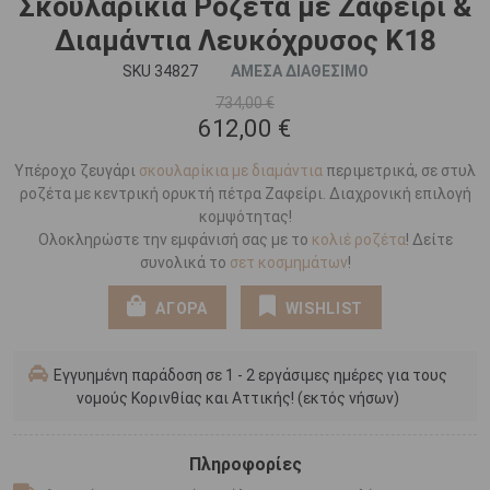
Σκουλαρίκια Ροζέτα με Ζαφείρι &
Διαμάντια Λευκόχρυσος Κ18
SKU 34827
ΑΜΕΣΑ ΔΙΑΘΕΣΙΜΟ
734,00 €
612,00 €
Υπέροχο ζευγάρι
σκουλαρίκια με διαμάντια
περιμετρικά, σε στυλ
ροζέτα με κεντρική ορυκτή πέτρα Ζαφείρι. Διαχρονική επιλογή
κομψότητας!
Ολοκληρώστε την εμφάνισή σας με το
κολιέ ροζέτα
! Δείτε
συνολικά το
σετ κοσμημάτων
!
ΑΓΟΡΑ
WISHLIST
Εγγυημένη παράδοση σε 1 - 2 εργάσιμες ημέρες για τους
νομούς Κορινθίας και Αττικής! (εκτός νήσων)
Πληροφορίες