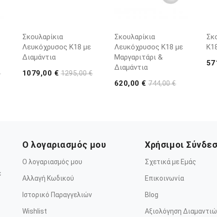
Σκουλαρίκια
Σκουλαρίκια
Σκ
Λευκόχρυσος Κ18 με
Λευκόχρυσος Κ18 με
Κ1
Διαμάντια
Μαργαριτάρι &
57
Διαμάντια
1079,00 €
€
1295,00 €
620,00 €
744,00 €
Ο λογαριασμός μου
Χρήσιμοι Σύνδε
Ο λογαριασμός μου
Σχετικά με Εμάς
ε
Αλλαγή Κωδικού
Επικοινωνία
Ιστορικό Παραγγελιών
Blog
Wishlist
Αξιολόγηση Διαμαντιώ