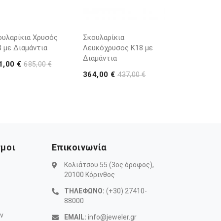
ουλαρίκια Χρυσός
Σκουλαρίκια
8 με Διαμάντια
Λευκόχρυσος Κ18 με
Διαμάντια
1,00 €
685,00 €
364,00 €
437,00 €
σμοι
Επικοινωνία
Κολιάτσου 55 (3ος όροφος),
20100 Κόρινθος
ΤΗΛΕΦΩΝΟ:
(+30) 27410-
88000
ν
EMAIL:
info@jeweler.gr