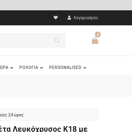
Λογαριασμός
0
ΩΡΑ
ΡΟΛΟΓΙΑ
PERSONALISED
αίες 24 ώρες
έτα Λευκόχρυσος Κ18 με