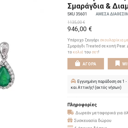
Σμαράγδια & Δια
SKU 35601
ΑΜΕΣΑ ΔΙΑΘΕΣΙ
1135,00 €
946,00 €
Υπέροχο ζευγάρι
σκουλαρίκια με
Σμαράγδι Treated σε κοπή Pear.
το
κολιέ
του
σετ
!
ΑΓΟΡΑ
WI
Εγγυημένη παράδοση σε 1 -
και Αττικής! (εκτός νήσων)
Πληροφορίες
Δωρεάν μεταφορικά για όλ
Συσκευασία δώρου