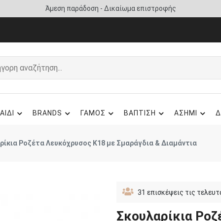
Άμεση παράδοση - Δικαίωμα επιστροφής
ΑΙΔΙ
BRANDS
ΓΑΜΟΣ
ΒΑΠΤΙΣΗ
ΑΣΗΜΙ
Δ
ρίκια Ροζέτα Λευκόχρυσος Κ18 με Σμαράγδια & Διαμάντια
31
επισκέψεις τις τελευτ
Σκουλαρίκια Ροζ