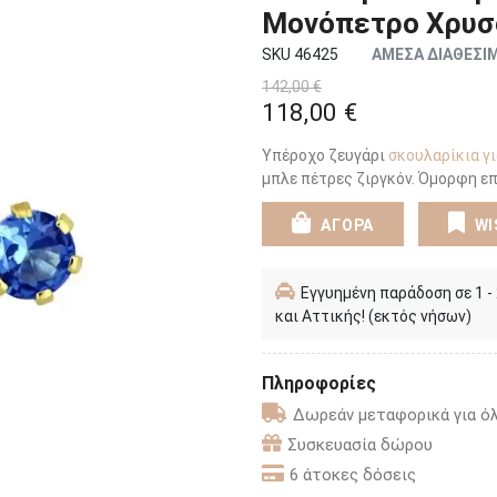
Μονόπετρο Χρυσ
SKU 46425
ΑΜΕΣΑ ΔΙΑΘΕΣΙ
142,00 €
118,00 €
Υπέροχο ζευγάρι
σκουλαρίκια γι
μπλε πέτρες ζιργκόν. Όμορφη επ
ΑΓΟΡΑ
WI
Εγγυημένη παράδοση σε 1 -
και Αττικής! (εκτός νήσων)
Πληροφορίες
Δωρεάν μεταφορικά για όλ
Συσκευασία δώρου
6 άτοκες δόσεις