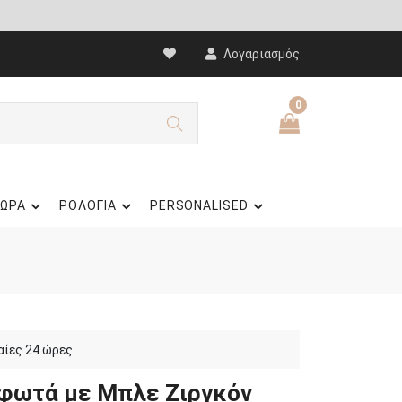
Λογαριασμός
0
ΩΡΑ
ΡΟΛΟΓΙΑ
PERSONALISED
αίες 24 ώρες
φωτά με Μπλε Ζιργκόν