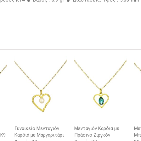
Χρυσός K14
Βάρος : 0,9 gr
Διαστάσεις: Ύψος : 5,80 mm
Γυναικείο Μενταγιόν
Μενταγιόν Καρδιά με
Με
 K9
Καρδιά με Μαργαριτάρι
Πράσινο Ζιργκόν
Μπ