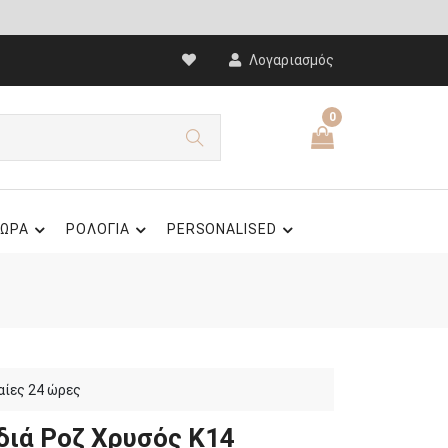
Λογαριασμός
0
ΩΡΑ
ΡΟΛΟΓΙΑ
PERSONALISED
αίες 24 ώρες
διά Ροζ Χρυσός Κ14