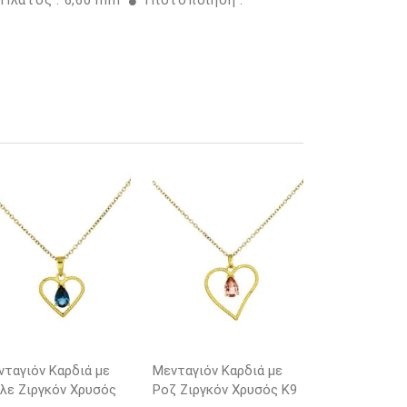
 Πλάτος : 6,60 mm
Πιστοποίηση :
νταγιόν Καρδιά με
Μενταγιόν Καρδιά με
λε Ζιργκόν Χρυσός
Ροζ Ζιργκόν Χρυσός K9