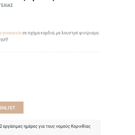
ΓΕΛΙΑΣ
α γυναικεία
σε σχήμα καρδιά, με λουστρέ φινίρισμα.
γμή!
SHLIST
 2 εργάσιμες ημέρες για τους νομούς Κορινθίας