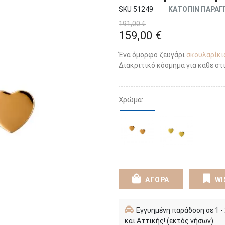
SKU 51249
ΚΑΤΟΠΙΝ ΠΑΡΑΓ
191,00 €
159,00 €
Ένα όμορφο ζευγάρι
σκουλαρίκι
Διακριτικό κόσμημα για κάθε στι
Χρώμα:
ΑΓΟΡΑ
WI
Εγγυημένη παράδοση σε 1 -
και Αττικής! (εκτός νήσων)