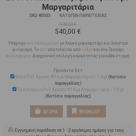
Μαργαριτάρια
SKU 40503
ΚΑΤΟΠΙΝ ΠΑΡΑΓΓΕΛΙΑΣ
648,00 €
540,00 €
Υπέροχο
σετ κοσμημάτων
με λευκό μαργαριτάρι και λουστρέ
φινίρισμα. Το
σετ
αποτελείται από
κολιέ
και ένα ζευγάρι
σκουλαρίκια
. Διαχρονική επιλογή κομψότητας για κάθε στιγμή.
Προϊόντα Σετ
Κολιέ Ροζ Χρυσός Κ14 με Μαργαριτάρια / 1.4 gr
(Κατόπιν
παραγγελίας)
Σκουλαρίκια Ροζ Χρυσός Κ14 με Μαργαριτάρια / 1.5 gr
(Κατόπιν παραγγελίας)
ΑΓΟΡΑ
WISHLIST
Εγγυημένη παράδοση σε 1 - 2 εργάσιμες ημέρες για τους