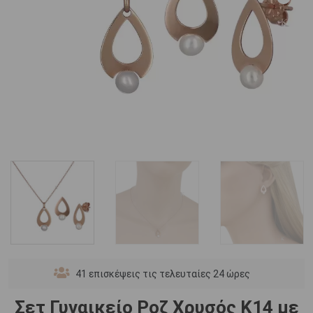
41
επισκέψεις τις τελευταίες 24 ώρες
Σετ Γυναικείο Ροζ Χρυσός Κ14 με