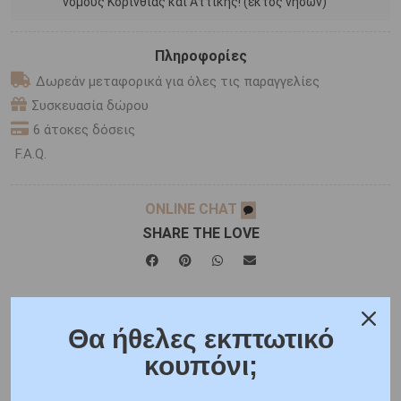
νομούς Κορινθίας και Αττικής! (εκτός νήσων)
Πληροφορίες
Δωρεάν μεταφορικά για όλες τις παραγγελίες
Συσκευασία δώρου
6 άτοκες δόσεις
F.A.Q.
ONLINE CHAT
SHARE THE LOVE
Χαρακτηριστικά
Γιατί εμάς
Ρωτήστε μας
Θα ήθελες εκπτωτικό
Κριτικές
κουπόνι;