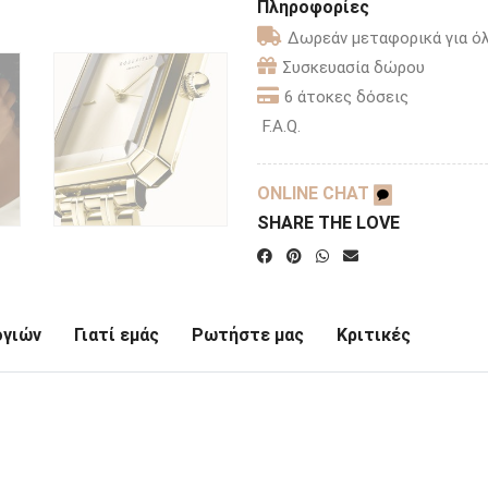
Πληροφορίες
Δωρεάν μεταφορικά για όλ
Συσκευασία δώρου
6 άτοκες δόσεις
F.A.Q.
ONLINE CHAT
SHARE THE LOVE
ογιών
Γιατί εμάς
Ρωτήστε μας
Κριτικές