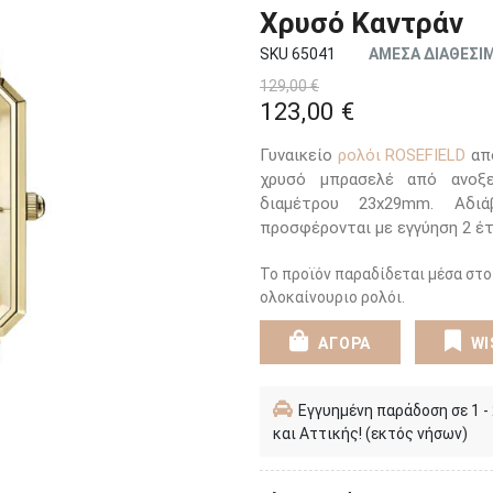
Χρυσό Καντράν
SKU 65041
ΑΜΕΣΑ ΔΙΑΘΕΣΙ
129,00 €
123,00 €
Γυναικείο
ρολόι ROSEFIELD
από
χρυσό μπρασελέ από ανοξε
διαμέτρου 23x29mm. Αδι
προσφέρονται με εγγύηση 2 έ
Το προϊόν παραδίδεται μέσα στο
ολοκαίνουριο ρολόι.
ΑΓΟΡΑ
WI
Εγγυημένη παράδοση σε 1 -
και Αττικής! (εκτός νήσων)