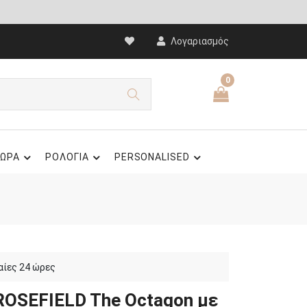
Λογαριασμός
0
ΩΡΑ
ΡΟΛΟΓΙΑ
PERSONALISED
αίες 24 ώρες
 ROSEFIELD The Octagon με