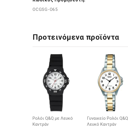
OCGSG-O65
Προτεινόμενα προϊόντα
Ρολόι Q&Q με Λευκό
Γυναικείο Ρολόι Q&Q
Καντράν
Λευκό Καντράν