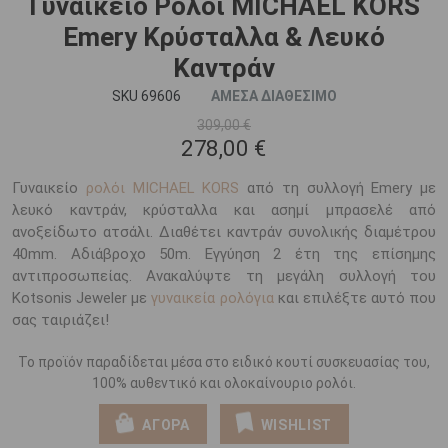
Γυναικείο Ρολόι MICHAEL KORS
Emery Κρύσταλλα & Λευκό
Καντράν
SKU 69606
ΑΜΕΣΑ ΔΙΑΘΕΣΙΜΟ
309,00 €
278,00 €
Γυναικείο
ρολόι MICHAEL KORS
από τη συλλογή Emery με
λευκό καντράν, κρύσταλλα και ασημί μπρασελέ από
ανοξείδωτο ατσάλι. Διαθέτει καντράν συνολικής διαμέτρου
40mm. Αδιάβροχο 50m. Εγγύηση 2 έτη της επίσημης
αντιπροσωπείας. Ανακαλύψτε τη μεγάλη συλλογή του
Kotsonis Jeweler με
γυναικεία ρολόγια
και επιλέξτε αυτό που
σας ταιριάζει!
Το προϊόν παραδίδεται μέσα στο ειδικό κουτί συσκευασίας του,
100% αυθεντικό και ολοκαίνουριο ρολόι.
ΑΓΟΡΑ
WISHLIST