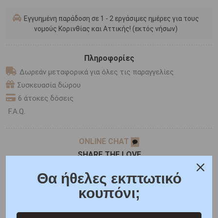
Εγγυημένη παράδοση σε 1 - 2 εργάσιμες ημέρες για τους
νομούς Κορινθίας και Αττικής! (εκτός νήσων)
Πληροφορίες
Δωρεάν μεταφορικά για όλες τις παραγγελίες
Συσκευασία δώρου
6 άτοκες δόσεις
F.A.Q.
ONLINE CHAT
SHARE THE LOVE
Θα ήθελες εκπτωτικό
κουπόνι;
Χαρακτηριστικά
Χαρακτηριστικά Ρολογιών
Γιατί εμάς
Ρωτήστε μας
Κριτικές