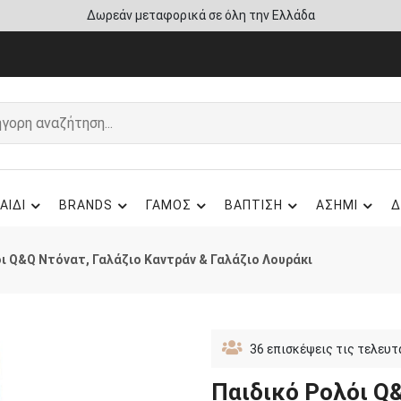
Άμεση παράδοση - Δικαίωμα επιστροφής
ΑΙΔΙ
BRANDS
ΓΑΜΟΣ
ΒΑΠΤΙΣΗ
ΑΣΗΜΙ
Δ
ι Q&Q Ντόνατ, Γαλάζιο Καντράν & Γαλάζιο Λουράκι
36
επισκέψεις τις τελευτ
Παιδικό Ρολόι Q