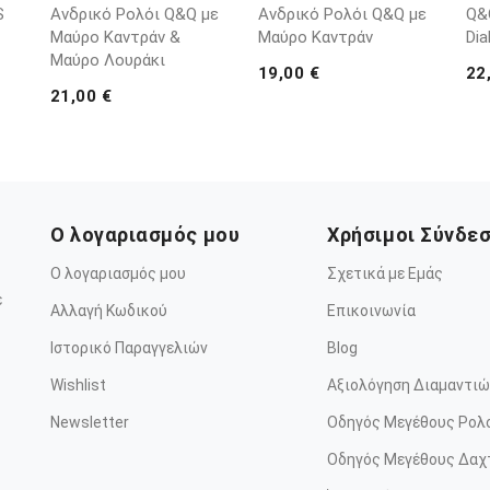
S
Ανδρικό Ρολόι Q&Q με
Ανδρικό Ρολόι Q&Q με
Q&Q
Μαύρο Καντράν &
Μαύρο Καντράν
Dia
Μαύρο Λουράκι
19,00 €
22
21,00 €
Ο λογαριασμός μου
Χρήσιμοι Σύνδε
Ο λογαριασμός μου
Σχετικά με Εμάς
ε
Αλλαγή Κωδικού
Επικοινωνία
Ιστορικό Παραγγελιών
Blog
Wishlist
Αξιολόγηση Διαμαντιώ
Newsletter
Οδηγός Μεγέθους Ρολ
Οδηγός Μεγέθους Δαχ