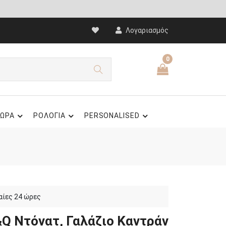
Λογαριασμός
0
ΩΡΑ
ΡΟΛΟΓΙΑ
PERSONALISED
αίες 24 ώρες
&Q Ντόνατ, Γαλάζιο Καντράν