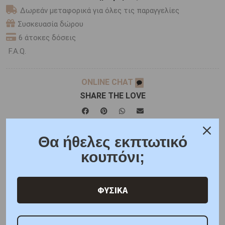
Δωρεάν μεταφορικά για όλες τις παραγγελίες
Συσκευασία δώρου
6 άτοκες δόσεις
F.A.Q.
ONLINE CHAT
SHARE THE LOVE
Χαρακτηριστικά
Χαρακτηριστικά Ρολογιών
Θα ήθελες εκπτωτικό
κουπόνι;
Γιατί εμάς
Ρωτήστε μας
Κριτικές
ΦΥΣΙΚΑ
ΑΜΕΣΑ ΔΙΑΘΕΣΙΜΟ