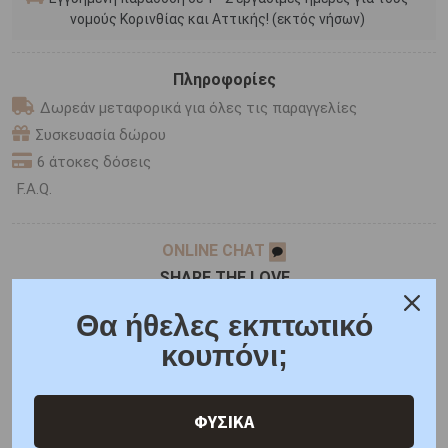
νομούς Κορινθίας και Αττικής! (εκτός νήσων)
Πληροφορίες
Δωρεάν μεταφορικά για όλες τις παραγγελίες
Συσκευασία δώρου
6 άτοκες δόσεις
F.A.Q.
ONLINE CHAT
SHARE THE LOVE
Θα ήθελες εκπτωτικό
κουπόνι;
Χαρακτηριστικά
Χαρακτηριστικά Ρολογιών
Γιατί εμάς
Ρωτήστε μας
Κριτικές
ΦΥΣΙΚΑ