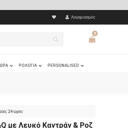
Λογαριασμός
0
ΩΡΑ
ΡΟΛΟΓΙΑ
PERSONALISED
αίες 24 ώρες
&Q με Λευκό Καντράν & Ροζ