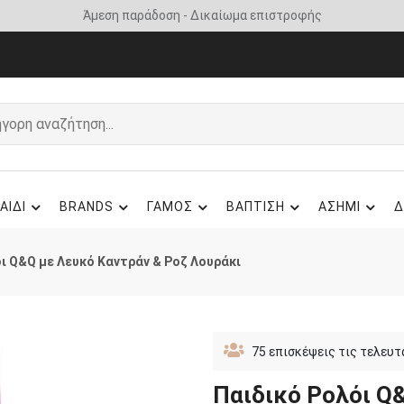
Άμεση παράδοση - Δικαίωμα επιστροφής
ΑΙΔΙ
BRANDS
ΓΑΜΟΣ
ΒΑΠΤΙΣΗ
ΑΣΗΜΙ
Δ
ι Q&Q με Λευκό Καντράν & Ροζ Λουράκι
75
επισκέψεις τις τελευτ
Παιδικό Ρολόι Q