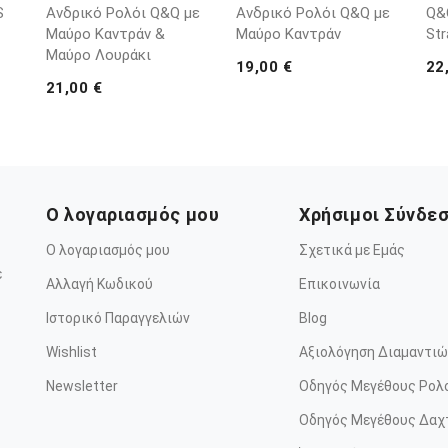
S
Ανδρικό Ρολόι Q&Q με
Ανδρικό Ρολόι Q&Q με
Q&Q
Μαύρο Καντράν &
Μαύρο Καντράν
Str
Μαύρο Λουράκι
19,00 €
22
21,00 €
Ο λογαριασμός μου
Χρήσιμοι Σύνδε
Ο λογαριασμός μου
Σχετικά με Εμάς
ε
Αλλαγή Κωδικού
Επικοινωνία
Ιστορικό Παραγγελιών
Blog
Wishlist
Αξιολόγηση Διαμαντιώ
Newsletter
Οδηγός Μεγέθους Ρολ
Οδηγός Μεγέθους Δαχ