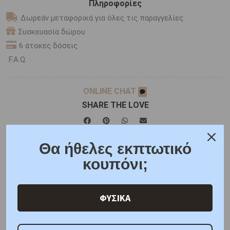
Πληροφορίες
Δωρεάν μεταφορικά για όλες τις παραγγελίες
Συσκευασία δώρου
6 άτοκες δόσεις
F.A.Q.
ONLINE CHAT
SHARE THE LOVE
Θα ήθελες εκπτωτικό
Χαρακτηριστικά
Χαρακτηριστικά Ρολογιών
κουπόνι;
Γιατί εμάς
Ρωτήστε μας
Κριτικές
ΦΥΣΙΚΑ
ΑΜΕΣΑ ΔΙΑΘΕΣΙΜΟ