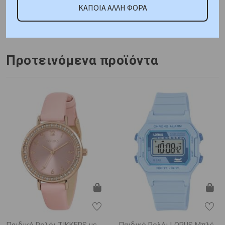
ΚΑΠΟΙΑ ΑΛΛΗ ΦΟΡΑ
Κωδικός Προμηθευτή:
V23A013VY
Προτεινόμενα προϊόντα
Παιδικό Ρολόι TIKKERS με
Παιδικό Ρολόι LORUS Μπλέ