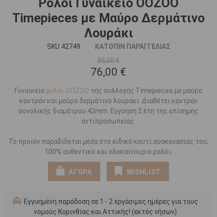
Ρολόι Γυναικείο OOZOO
Timepieces με Μαύρο Δερμάτινο
Λουράκι
SKU 42749
ΚΑΤΟΠΙΝ ΠΑΡΑΓΓΕΛΙΑΣ
85,00 €
76,00 €
Γυναικείο
ρολόι OOZOO
της συλλογής Timepieces με μαύρο
καντράν και μαύρο δερμάτινο λουράκι. Διαθέτει καντράν
συνολικής διαμέτρου 42mm. Εγγύηση 2 έτη της επίσημης
αντιπροσωπείας.
Το προϊόν παραδίδεται μέσα στο ειδικό κουτί συσκευασίας του,
100% αυθεντικό και ολοκαίνουριο ρολόι.
ΑΓΟΡΑ
WISHLIST
Εγγυημένη παράδοση σε 1 - 2 εργάσιμες ημέρες για τους
νομούς Κορινθίας και Αττικής! (εκτός νήσων)