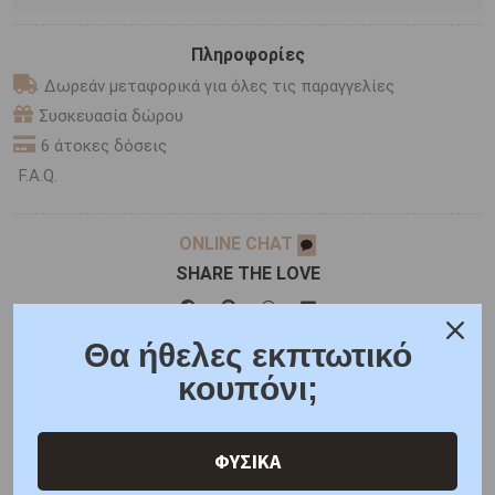
Πληροφορίες
Δωρεάν μεταφορικά για όλες τις παραγγελίες
Συσκευασία δώρου
6 άτοκες δόσεις
F.A.Q.
ONLINE CHAT
SHARE THE LOVE
Θα ήθελες εκπτωτικό
Χαρακτηριστικά
Χαρακτηριστικά Ρολογιών
κουπόνι;
Γιατί εμάς
Ρωτήστε μας
Κριτικές
ΦΥΣΙΚΑ