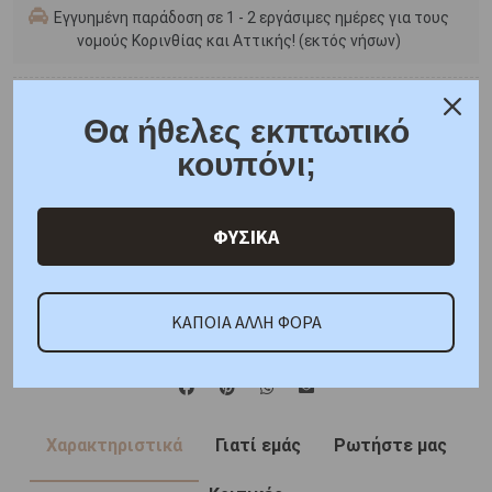
Εγγυημένη παράδοση σε 1 - 2 εργάσιμες ημέρες για τους
νομούς Κορινθίας και Αττικής! (εκτός νήσων)
Πληροφορίες
Θα ήθελες εκπτωτικό
Μεγεθολόγιο Δαχτυλιδιών
κουπόνι;
Δωρεάν μεταφορικά για όλες τις παραγγελίες
Συσκευασία δώρου
6 άτοκες δόσεις
ΦΥΣΙΚΑ
F.A.Q.
ΚΑΠΟΙΑ ΑΛΛΗ ΦΟΡΑ
ONLINE CHAT
SHARE THE LOVE
Χαρακτηριστικά
Γιατί εμάς
Ρωτήστε μας