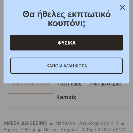
Μεγεθολόγιο Δαχτυλιδιών
Δωρεάν μεταφορικά για όλες τις παραγγελίες
Θα ήθελες εκπτωτικό
Συσκευασία δώρου
κουπόνι;
6 άτοκες δόσεις
F.A.Q.
ΦΥΣΙΚΑ
ONLINE CHAT
SHARE THE LOVE
ΚΑΠΟΙΑ ΑΛΛΗ ΦΟΡΑ
Χαρακτηριστικά
Γιατί εμάς
Ρωτήστε μας
Κριτικές
ΑΜΕΣΑ ΔΙΑΘΕΣΙΜΟ
Μέταλλο : Λευκόχρυσος K18
Βάρος : 2,80 gr
Πέτρα: Διαμάντι D 36pc 0.40ct VS1/G