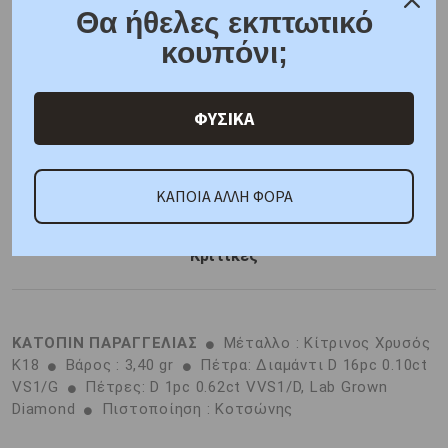
6 άτοκες δόσεις
Θα ήθελες εκπτωτικό
F.A.Q.
κουπόνι;
ONLINE CHAT
ΦΥΣΙΚΑ
SHARE THE LOVE
ΚΑΠΟΙΑ ΑΛΛΗ ΦΟΡΑ
Χαρακτηριστικά
Γιατί εμάς
Ρωτήστε μας
Κριτικές
ΚΑΤΟΠΙΝ ΠΑΡΑΓΓΕΛΙΑΣ
Μέταλλο : Κίτρινος Χρυσός
K18
Βάρος : 3,40 gr
Πέτρα: Διαμάντι D 16pc 0.10ct
VS1/G
Πέτρες: D 1pc 0.62ct VVS1/D, Lab Grown
Diamond
Πιστοποίηση : Κοτσώνης