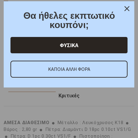
Δωρεάν μεταφορικά για όλες τις παραγγελίες
Συσκευασία δώρου
Θα ήθελες εκπτωτικό
6 άτοκες δόσεις
κουπόνι;
F.A.Q.
ΦΥΣΙΚΑ
ONLINE CHAT
SHARE THE LOVE
ΚΑΠΟΙΑ ΑΛΛΗ ΦΟΡΑ
Χαρακτηριστικά
Γιατί εμάς
Ρωτήστε μας
Κριτικές
ΑΜΕΣΑ ΔΙΑΘΕΣΙΜΟ
Μέταλλο : Λευκόχρυσος K18
Βάρος : 2,80 gr
Πέτρα: Διαμάντι D 18pc 0.10ct VS1/G
Πέτρα: D 1pc 0.30ct VS1/F
Πιστοποίηση :