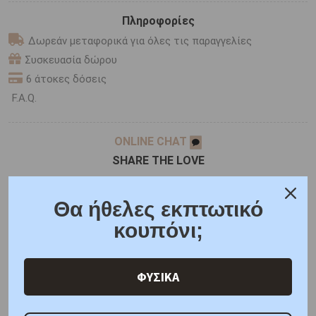
Πληροφορίες
Δωρεάν μεταφορικά για όλες τις παραγγελίες
Συσκευασία δώρου
6 άτοκες δόσεις
F.A.Q.
ONLINE CHAT
SHARE THE LOVE
Θα ήθελες εκπτωτικό
Χαρακτηριστικά
Γιατί εμάς
Ρωτήστε μας
κουπόνι;
Κριτικές
ΦΥΣΙΚΑ
ΚΑΤΟΠΙΝ ΠΑΡΑΓΓΕΛΙΑΣ
Μέταλλο : Λευκόχρυσος