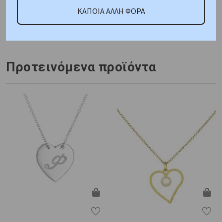
K18
Βάρος : 1,4 gr
Διαστάσεις: Μοτίφ: Ύψος
ΚΑΠΟΙΑ ΑΛΛΗ ΦΟΡΑ
14,30mm, Πλάτος 9,80mm
Πέτρα: White Cubic
Zirconia
Πιστοποίηση : Κοτσώνης
Προτεινόμενα προϊόντα