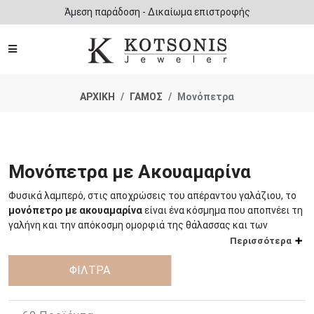
Άμεση παράδοση - Δικαίωμα επιστροφής
ΑΡΧΙΚΗ
ΓΑΜΟΣ
Μονόπετρα
Μονόπετρα με Ακουαμαρίνα
Φυσικά λαμπερό, στις αποχρώσεις του απέραντου γαλάζιου, το
μονόπετρο με ακουαμαρίνα
είναι ένα κόσμημα που αποπνέει τη
γαλήνη και την απόκοσμη ομορφιά της θάλασσας και των
μαγικών νερών της.
Περισσότερα
Ένα από τα βασικά χαρακτηριστικά της ακουμαρίνας είναι το
ΦΙΛΤΡΑ
ακαταμάχητο χρώμα της που την κάνει μια όλο και πιο δημοφιλή
επιλογή για την δημιουργία παραμυθένιων μονόπετρων. Οι
δροσεροί, απαλοί τόνοι του πολύτιμου αυτού λίθου,