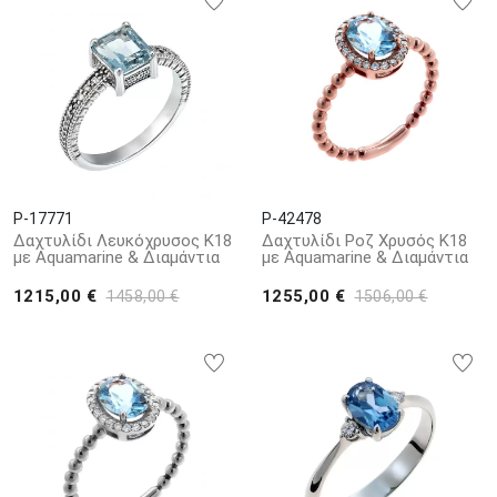
επιλογή που κάθε γυναίκα θα λατρέψει και θα απολαμβάνει κάθε
στιγμή της ζωής της.
P-17771
P-42478
Δαχτυλίδι Λευκόχρυσος Κ18
Δαχτυλίδι Ροζ Χρυσός Κ18
με Aquamarine & Διαμάντια
με Aquamarine & Διαμάντια
1215,00 €
1255,00 €
1458,00 €
1506,00 €