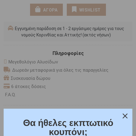
ΑΓΟΡΑ
WISHLIST
Εγγυημένη παράδοση σε 1 - 2 εργάσιμες ημέρες για τους
νομούς Κορινθίας και Αττικής! (εκτός νήσων)
Πληροφορίες
Μεγεθολόγιο Αλυσίδων
Δωρεάν μεταφορικά για όλες τις παραγγελίες
Συσκευασία δώρου
6 άτοκες δόσεις
F.A.Q.
ONLINE CHAT
Θα ήθελες εκπτωτικό
SHARE THE LOVE
κουπόνι;