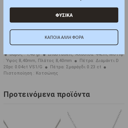
Χαρακτηριστικά
Γιατί εμάς
Ρωτήστε μας
ΦΥΣΙΚΑ
Κριτικές
ΚΑΠΟΙΑ ΑΛΛΗ ΦΟΡΑ
ΑΜΕΣΑ ΔΙΑΘΕΣΙΜΟ
Μέταλλο : Κίτρινος Χρυσός K14
Βάρος : 1,40 gr
Διαστάσεις: Aλυσίδα: 44cm, Μοτίφ
: Ύψος 8,40mm, Πλάτος 8,40mm
Πέτρα: Διαμάντι D
20pc 0.04ct VS1/G
Πέτρα: Σμαράγδι 0.23 ct
Πιστοποίηση : Κοτσώνης
Προτεινόμενα προϊόντα