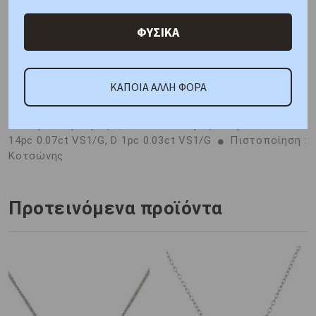
Χαρακτηριστικά
Γιατί εμάς
Ρωτήστε μας
ΦΥΣΙΚΑ
Κριτικές
ΚΑΠΟΙΑ ΑΛΛΗ ΦΟΡΑ
ΚΑΤΟΠΙΝ ΠΑΡΑΓΓΕΛΙΑΣ
Μέταλλο : Λευκόχρυσος
K18
Βάρος : 1,50 gr
Διαστάσεις: Αλυσίδα: 40cm,
Μοτίφ : Διάμετρος 6,50mm
Πέτρες: Διαμάντια D
14pc 0.07ct VS1/G, D 1pc 0.03ct VS1/G
Πιστοποίηση :
Κοτσώνης
Προτεινόμενα προϊόντα