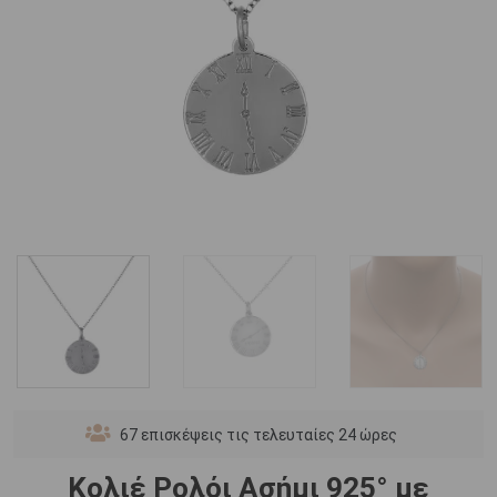
67
επισκέψεις τις τελευταίες 24 ώρες
Κολιέ Ρολόι Ασήμι 925° με