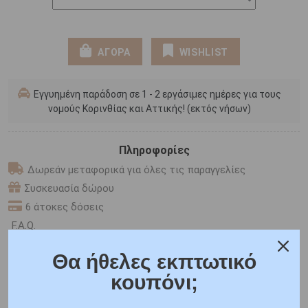
ΑΓΟΡΑ
WISHLIST
Εγγυημένη παράδοση σε 1 - 2 εργάσιμες ημέρες για τους
νομούς Κορινθίας και Αττικής! (εκτός νήσων)
Πληροφορίες
Δωρεάν μεταφορικά για όλες τις παραγγελίες
Συσκευασία δώρου
6 άτοκες δόσεις
F.A.Q.
Θα ήθελες εκπτωτικό
ONLINE CHAT
κουπόνι;
SHARE THE LOVE