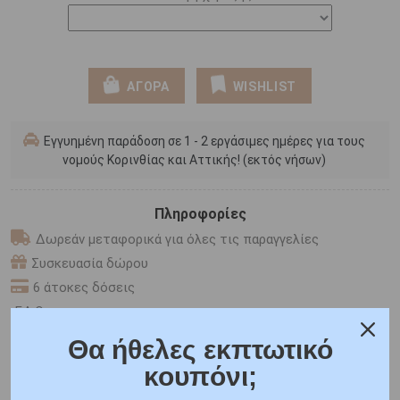
ΑΓΟΡΑ
WISHLIST
Εγγυημένη παράδοση σε 1 - 2 εργάσιμες ημέρες για τους
νομούς Κορινθίας και Αττικής! (εκτός νήσων)
Πληροφορίες
Δωρεάν μεταφορικά για όλες τις παραγγελίες
Συσκευασία δώρου
6 άτοκες δόσεις
F.A.Q.
Θα ήθελες εκπτωτικό
ONLINE CHAT
κουπόνι;
SHARE THE LOVE